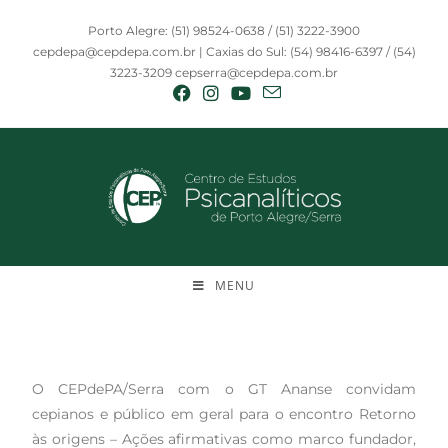
Porto Alegre: (51) 98524-0638 / (51) 3222-3900
cepdepa@cepdepa.com.br | Caxias do Sul: (54) 98416-6397 / (54)
3223-3209 cepserra@cepdepa.com.br
MENU
O CEPdePA/Serra com o GT Ananse convidam
cepianos e público em geral para o encontro Retorno
às origens – Ações afirmativas como marco fundador,