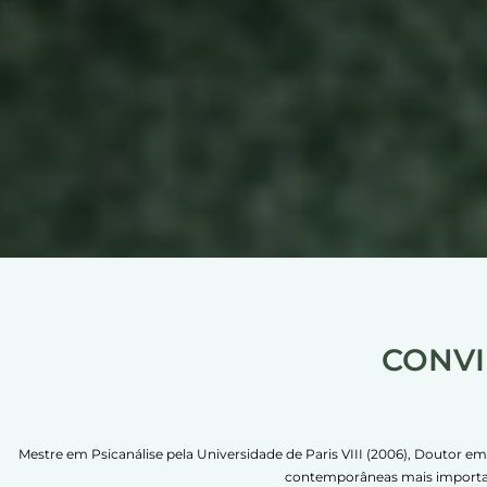
CONV
Mestre em Psicanálise pela Universidade de Paris VIII (2006), Doutor em P
contemporâneas mais important