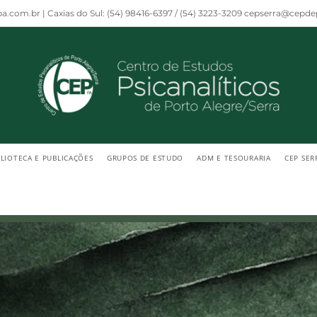
a.com.br | Caxias do Sul: (54) 98416-6397 / (54) 3223-3209 cepserra@cepd
BLIOTECA E PUBLICAÇÕES
GRUPOS DE ESTUDO
ADM E TESOURARIA
CEP SER