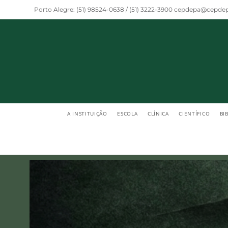
Porto Alegre: (51) 98524-0638 / (51) 3222-3900 cepdepa@cepdep
A INSTITUIÇÃO
ESCOLA
CLÍNICA
CIENTÍFICO
BI