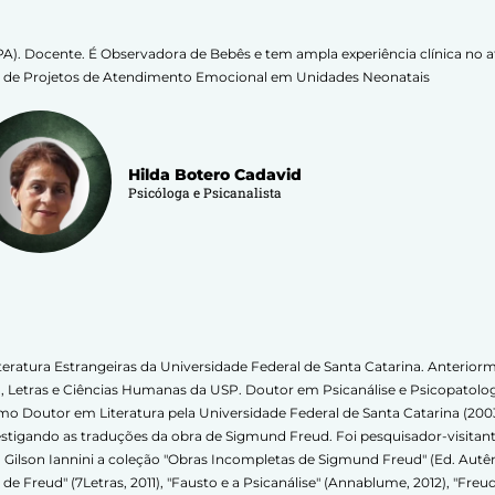
a-IPA). Docente. É Observadora de Bebês e tem ampla experiência clínica n
ra de Projetos de Atendimento Emocional em Unidades Neonatais
Hilda Botero Cadavid
Psicóloga e Psicanalista
ratura Estrangeiras da Universidade Federal de Santa Catarina. Anteriorm
ia, Letras e Ciências Humanas da USP. Doutor em Psicanálise e Psicopatolo
omo Doutor em Literatura pela Universidade Federal de Santa Catarina (20
tigando as traduções da obra de Sigmund Freud. Foi pesquisador-visitant
ilson Iannini a coleção "Obras Incompletas de Sigmund Freud" (Ed. Autên
de Freud" (7Letras, 2011), "Fausto e a Psicanálise" (Annablume, 2012), "Freu