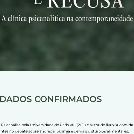
IDADOS CONFIRMADOS
sicanálise pela Universidade de Paris VIII (2011) e autor do livro "A comida
es no debate sobre anorexia, bulimia e demais distúrbios alimentares.