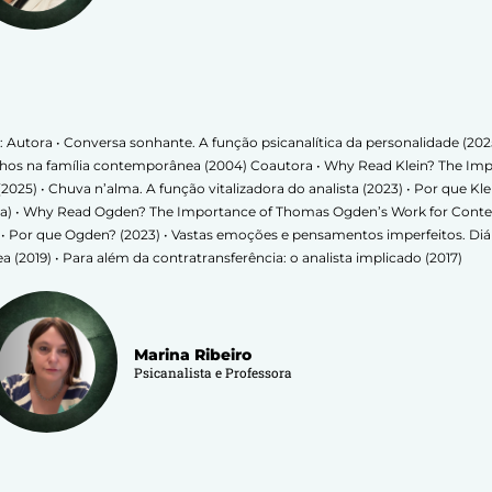
r: Autora • Conversa sonhante. A função psicanalítica da personalidade (20
o filhos na família contemporânea (2004) Coautora • Why Read Klein? The Imp
) • Chuva n’alma. A função vitalizadora do analista (2023) • Por que Klein? 
ora) • Why Read Ogden? The Importance of Thomas Ogden’s Work for Conte
) • Por que Ogden? (2023) • Vastas emoções e pensamentos imperfeitos. Diál
(2019) • Para além da contratransferência: o analista implicado (2017)
Marina Ribeiro
Psicanalista e Professora