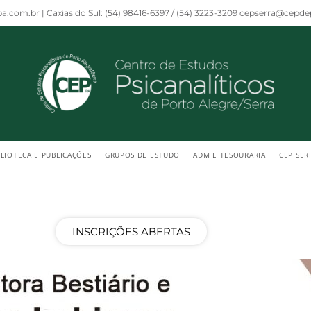
a.com.br | Caxias do Sul: (54) 98416-6397 / (54) 3223-3209 cepserra@cepd
BLIOTECA E PUBLICAÇÕES
GRUPOS DE ESTUDO
ADM E TESOURARIA
CEP SER
INSCRIÇÕES ABERTAS